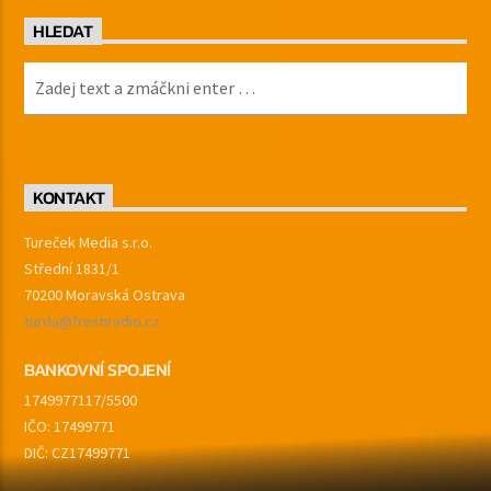
HLEDAT
KONTAKT
Tureček Media s.r.o.
Střední 1831/1
70200 Moravská Ostrava
turda@freshradio.cz
BANKOVNÍ SPOJENÍ
1749977117/5500
IČO: 17499771
DIČ: CZ17499771