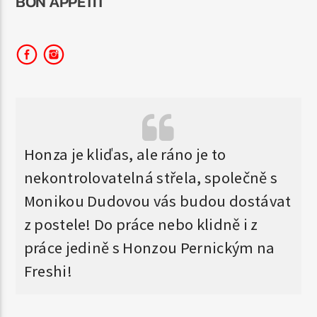
BON APPETIT
AKTUÁLNÍ POŘAD
BEST OF FRESH
11:00
18:00
Honza je kliďas, ale ráno je to
nekontrolovatelná střela, společně s
64Kbps AAC
Monikou Dudovou vás budou dostávat
z postele! Do práce nebo klidně i z
128Kbps MP3
práce jedině s Honzou Pernickým na
Freshi!
320Kbps MP3