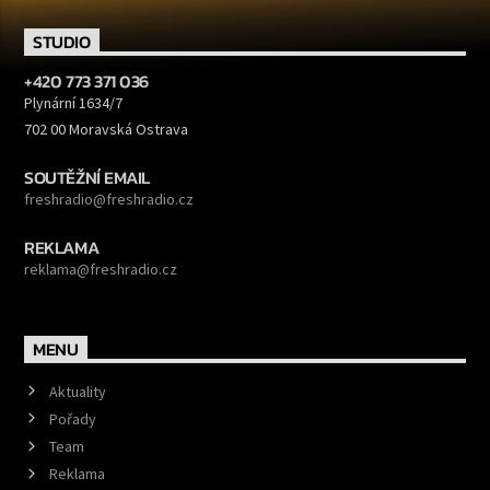
STUDIO
+420 773 371 036
Plynární 1634/7
702 00 Moravská Ostrava
SOUTĚŽNÍ EMAIL
freshradio@freshradio.cz
REKLAMA
reklama@freshradio.cz
MENU
Aktuality
Pořady
Team
Reklama