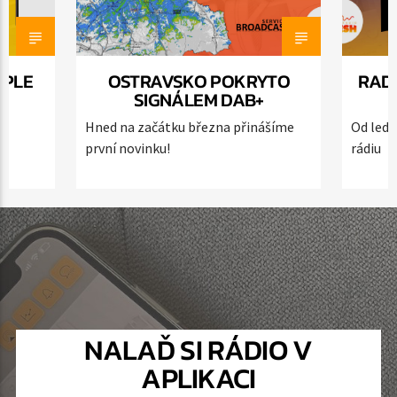
PPLE
OSTRAVSKO POKRYTO
RAD
SIGNÁLEM DAB+
ě
Hned na začátku března přinášíme
Od ledn
první novinku!
rádiu
NALAĎ SI RÁDIO V
APLIKACI