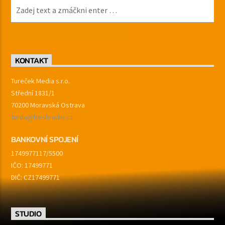
KONTAKT
Tureček Media s.r.o.
Střední 1831/1
70200 Moravská Ostrava
turda@freshradio.cz
BANKOVNÍ SPOJENÍ
1749977117/5500
IČO: 17499771
DIČ: CZ17499771
STUDIO