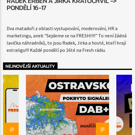
RADEK ERBEN A JIRKA KRATOCHVÍL ->
PONDĚLÍ 16-17
AKTUÁLNÍ POŘAD
Dva matadoři z oblasti vystupování, moderování, HR a
SEJDEME SE NA FRESHI! REPRÍZA
marketingu, aneb "Sejdeme se na FRESHI!!!" To není žádná
14:00
15:00
lavička náhradníků, to jsou Radek, Jirka a hosté, kteří hrají
extraligu!!! Každé pondělí po 16té na Fresh rádiu.
NEJNOVĚJŠÍ AKTUALITY
64Kbps AAC
128Kbps MP3
320Kbps MP3