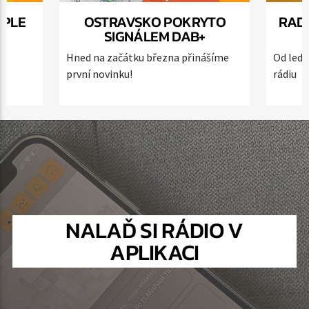
PPLE
OSTRAVSKO POKRYTO
RAD
SIGNÁLEM DAB+
ě
Hned na začátku března přinášíme
Od ledn
první novinku!
rádiu
NALAĎ SI RÁDIO V
APLIKACI