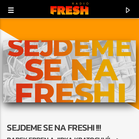
PRÁVĚ HRAJE
SEJDEME SE NA FRESHI !!!
BAILAMOS
ENRIQUE IGLESIAS