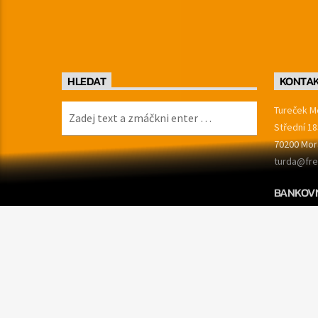
HLEDAT
KONTA
Tureček Me
Střední 18
70200 Mor
turda@fre
BANKOVN
174997711
IČO: 1749
DIČ: CZ17