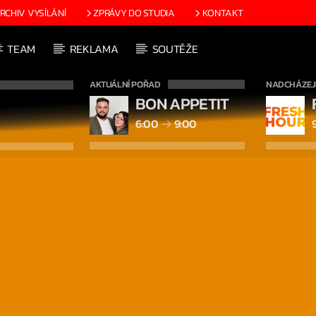
RCHIV VYSÍLÁNÍ
ZPRÁVY DO STUDIA
KONTAKT
TEAM
REKLAMA
SOUTĚŽE
AKTUÁLNÍ POŘAD
NADCHÁZEJÍ
BON APPETIT
6:00
9:00