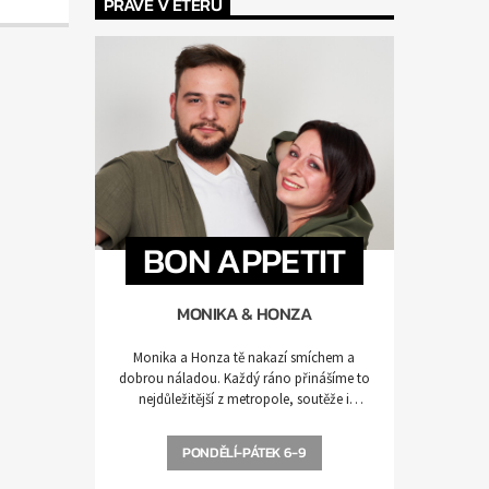
PRÁVĚ V ÉTERU
BON APPETIT
MONIKA & HONZA
Monika a Honza tě nakazí smíchem a
dobrou náladou. Každý ráno přinášíme to
nejdůležitější z metropole, soutěže i
zábavu. Buď ve střehu, nalaď se a vyhrávej!
PONDĚLÍ-PÁTEK 6-9