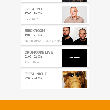
FRESH MIX
17:00
-
19:00h
Aleš Brůna
BRICKROOM
19:00
-
21:00h
Martin Streed, Myxin a Marcus
DRUMCODE LIVE
21:00
-
22:00h
Adam Beyer
FRESH NIGHT
22:00
-
24:00h
ALF