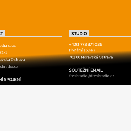
KT
STUDIO
+420 773 371 036
dia s.r.o.
Plynární 1634/7
31/1
702 00 Moravská Ostrava
avská Ostrava
shradio.cz
SOUTĚŽNÍ EMAIL
freshradio@freshradio.cz
Í SPOJENÍ
7/5500
REKLAMA
9771
reklama@freshradio.cz
499771