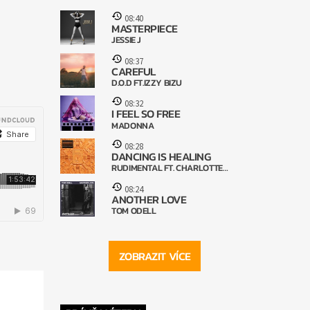
08:40
MASTERPIECE
JESSIE J
08:37
CAREFUL
D.O.D FT.IZZY BIZU
08:32
I FEEL SO FREE
MADONNA
08:28
DANCING IS HEALING
RUDIMENTAL FT. CHARLOTTE
PLANK,VIBE CHEMISTRY
08:24
ANOTHER LOVE
TOM ODELL
ZOBRAZIT VÍCE