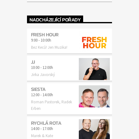
NADCHÁZEJÍCÍ POŘADY
FRESH HOUR
9:00
-
10:00h
Bez Keců! Jen Muzika!
JJ
10:00
-
12:00h
Jirka Javorský
SIESTA
12:00
-
14:00h
Roman Pastorek, Radek
Erben
RYCHLÁ ROTA
14:00
-
17:00h
Marek & Kate