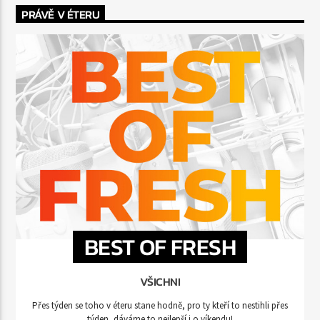
PRÁVĚ V ÉTERU
BEST OF FRESH
VŠICHNI
Přes týden se toho v éteru stane hodně, pro ty kteří to nestihli přes
týden, dáváme to nejlepší i o víkendu!