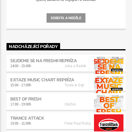
SOBOTA A NEDĚLE
NADCHÁZEJÍCÍ POŘADY
SEJDEME SE NA FRESHI! REPRÍZA
14:00
-
15:00h
Jirka a Radek
EXTAZE MUSIC CHART REPRÍZA
15:00
-
17:00h
Turda & Dejl
BEST OF FRESH
17:00
-
19:00h
Všichni
TRANCE ATTACK
19:00
-
21:00h
Peter Paul Rotta