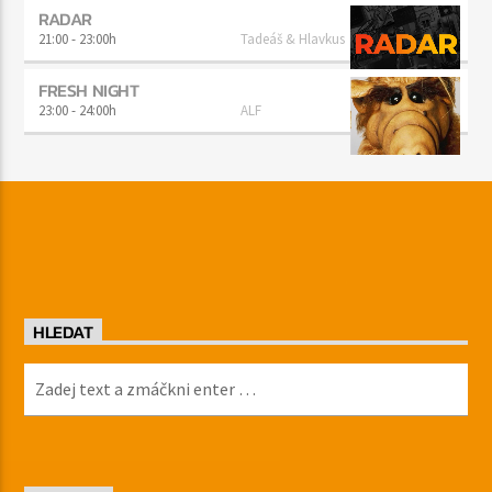
RADAR
21:00
-
23:00h
Tadeáš & Hlavkus
FRESH NIGHT
23:00
-
24:00h
ALF
HLEDAT