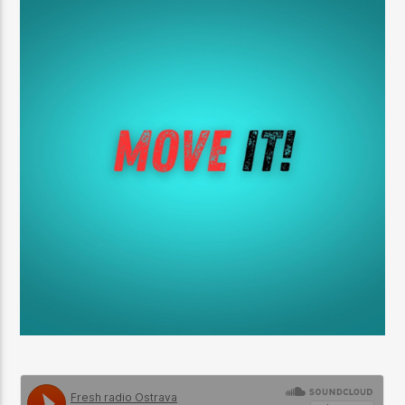
AKTUÁLNÍ POŘAD
BEST OF FRESH
11:00
14:00
64Kbps AAC
128Kbps MP3
320Kbps MP3