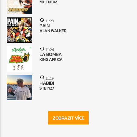
MILENIUM
11:28
PAIN
ALAN WALKER
11:24
LA BOMBA
KING AFRICA
11:19
HABIBI
STEIN27
ZOBRAZIT VÍCE