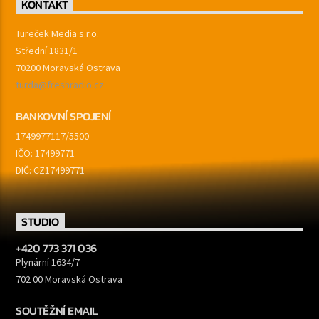
KONTAKT
Tureček Media s.r.o.
Střední 1831/1
70200 Moravská Ostrava
turda@freshradio.cz
BANKOVNÍ SPOJENÍ
1749977117/5500
IČO: 17499771
DIČ: CZ17499771
STUDIO
+420 773 371 036
Plynární 1634/7
702 00 Moravská Ostrava
SOUTĚŽNÍ EMAIL