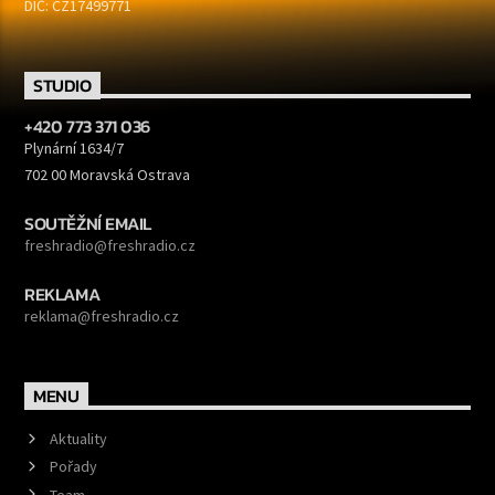
DIČ: CZ17499771
STUDIO
+420 773 371 036
Plynární 1634/7
702 00 Moravská Ostrava
SOUTĚŽNÍ EMAIL
freshradio@freshradio.cz
REKLAMA
reklama@freshradio.cz
MENU
Aktuality
Pořady
Team