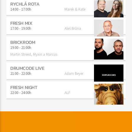
RYCHLÁ ROTA
14:00
-
17:00h
Marek & Kate
FRESH MIX
17:00
-
19:00h
Aleš Brůna
BRICKROOM
19:00
-
21:00h
Martin Streed, Myxin a Marcus
DRUMCODE LIVE
21:00
-
22:00h
Adam Beyer
FRESH NIGHT
22:00
-
24:00h
ALF