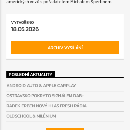
320Kbps MP3
amerických vozů s pořadatelem Michalem Šperlínem.
VYTVOŘENO
18.05.2026
ARCHIV VYSÍLÁNÍ
POSLEDNÍ AKTUALITY
ANDROID AUTO & APPLE CARPLAY
OSTRAVSKO POKRYTO SIGNÁLEM DAB+
RADEK ERBEN NOVÝ HLAS FRESH RÁDIA
OLDSCHOOL & MILÉNIUM