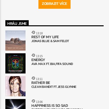
ZOBRAZIT VÍCE
HRÁLI JSME
13:18
REST OF MY LIFE
JONAS BLUE & SAM FELDT
13:15
ENERGY
AVA MAX FT.BIA,FIFA SOUND
13:11
RATHER BE
CLEAN BANDIT FT.JESS GLYNNE
13:06
HAPPINESS IS SO SAD