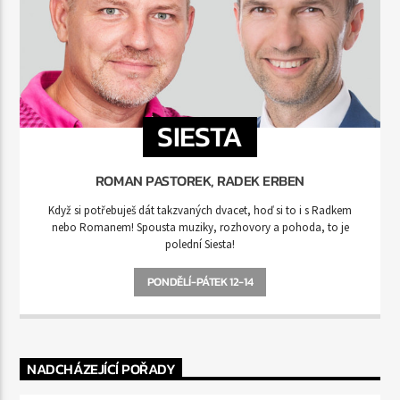
SIESTA
ROMAN PASTOREK, RADEK ERBEN
Když si potřebuješ dát takzvaných dvacet, hoď si to i s Radkem
nebo Romanem! Spousta muziky, rozhovory a pohoda, to je
polední Siesta!
PONDĚLÍ-PÁTEK 12-14
NADCHÁZEJÍCÍ POŘADY