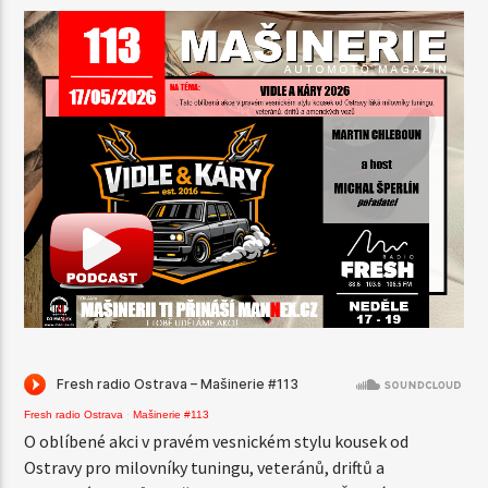
AKTUÁLNÍ POŘAD
SIESTA
12:00
14:00
64Kbps AAC
128Kbps MP3
Fresh radio Ostrava
·
Mašinerie #113
O oblíbené akci v pravém vesnickém stylu kousek od
Ostravy pro milovníky tuningu, veteránů, driftů a