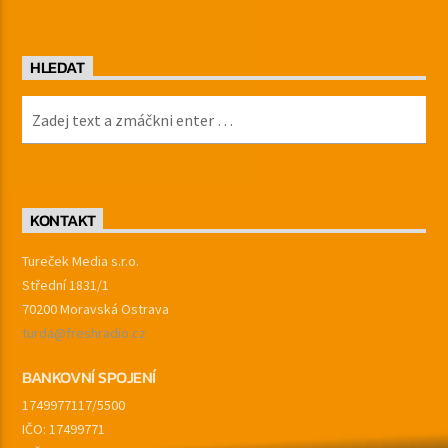
HLEDAT
KONTAKT
Tureček Media s.r.o.
Střední 1831/1
70200 Moravská Ostrava
turda@freshradio.cz
BANKOVNÍ SPOJENÍ
1749977117/5500
IČO: 17499771