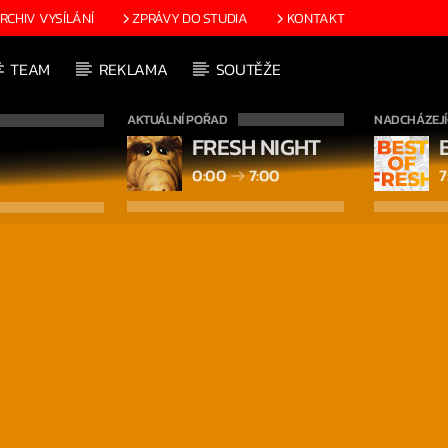
RCHIV VYSÍLÁNÍ
ZPRÁVY DO STUDIA
KONTAKT
TEAM
REKLAMA
SOUTĚŽE
AKTUÁLNÍ POŘAD
NADCHÁZEJÍ
FRESH NIGHT
0:00
7:00
7