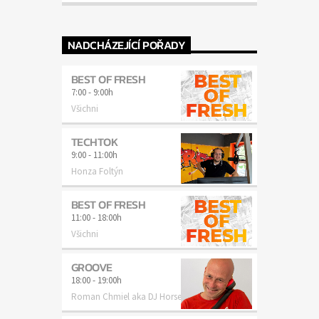
NADCHÁZEJÍCÍ POŘADY
BEST OF FRESH
7:00
-
9:00h
Všichni
TECHTOK
9:00
-
11:00h
Honza Foltýn
BEST OF FRESH
11:00
-
18:00h
Všichni
GROOVE
18:00
-
19:00h
Roman Chmiel aka DJ Horse