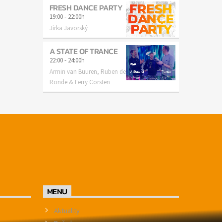
FRESH DANCE PARTY
19:00
-
22:00h
Jirka Javorský
A STATE OF TRANCE
22:00
-
24:00h
Armin van Buuren, Ruben de
Ronde & Ferry Corsten
MENU
Aktuality