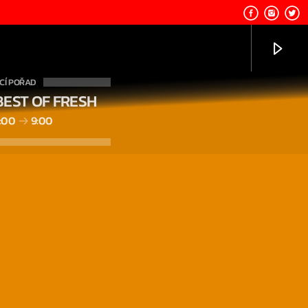
CÍ POŘAD
BEST OF FRESH
:00
9:00