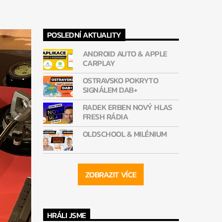
POSLEDNÍ AKTUALITY
ANDROID AUTO & APPLE
CARPLAY
OSTRAVSKO POKRYTO
SIGNÁLEM DAB+
RADEK ERBEN NOVÝ HLAS
FRESH RÁDIA
OLDSCHOOL & MILÉNIUM
ZOBRAZIT VÍCE
HRÁLI JSME