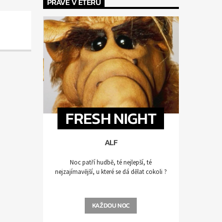
PRÁVĚ V ÉTERU
FRESH NIGHT
ALF
Noc patří hudbě, té nejlepší, té
nejzajímavější, u které se dá dělat cokoli ?
KAŽDOU NOC