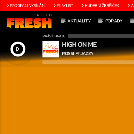
PROGRAM VYSÍLÁNÍ
PLAYLIST
HUDEBNÍ ŽEBŘÍČEK
A
AKTUALITY
POŘADY
PRÁVĚ HRAJE
HIGH ON ME
ROSSI FT.JAZZY