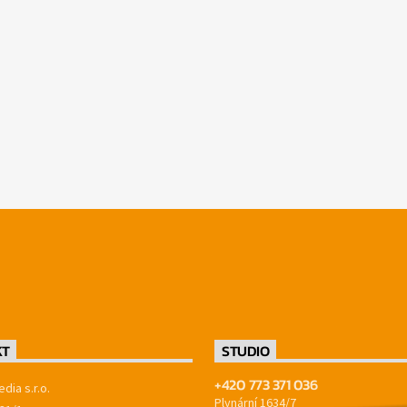
KT
STUDIO
+420 773 371 036
dia s.r.o.
Plynární 1634/7