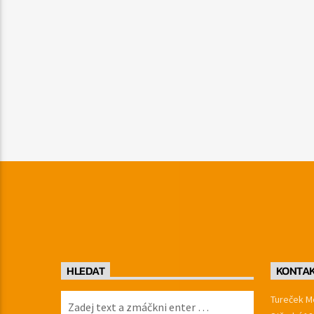
HLEDAT
KONTA
Tureček Me