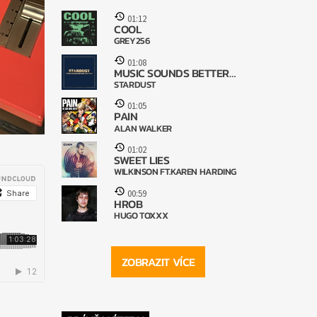
01:12
COOL
GREY256
01:08
MUSIC SOUNDS BETTER
STARDUST
WITH YOU
01:05
PAIN
ALAN WALKER
01:02
SWEET LIES
WILKINSON FT.KAREN HARDING
00:59
HROB
HUGO TOXXX
ZOBRAZIT VÍCE