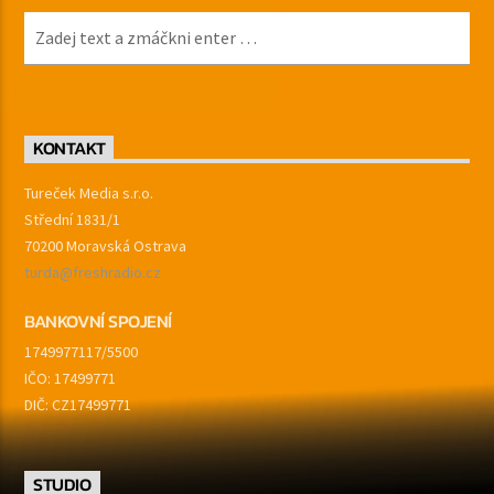
KONTAKT
Tureček Media s.r.o.
Střední 1831/1
70200 Moravská Ostrava
turda@freshradio.cz
BANKOVNÍ SPOJENÍ
1749977117/5500
IČO: 17499771
DIČ: CZ17499771
STUDIO