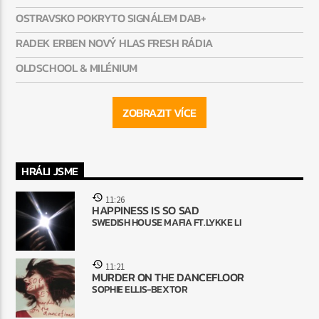
OSTRAVSKO POKRYTO SIGNÁLEM DAB+
RADEK ERBEN NOVÝ HLAS FRESH RÁDIA
OLDSCHOOL & MILÉNIUM
ZOBRAZIT VÍCE
HRÁLI JSME
11:26
HAPPINESS IS SO SAD
SWEDISH HOUSE MAFIA FT.LYKKE LI
11:21
MURDER ON THE DANCEFLOOR
SOPHIE ELLIS-BEXTOR