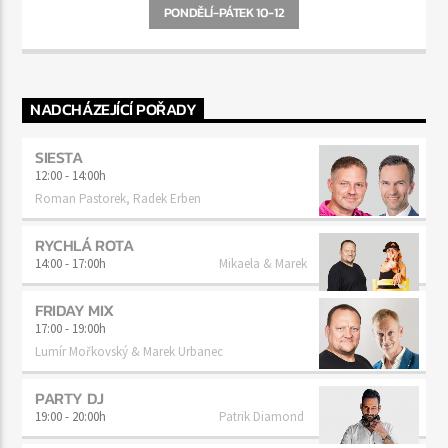
PONDĚLÍ-PÁTEK 10-12
NADCHÁZEJÍCÍ POŘADY
SIESTA
12:00
-
14:00h
Roman Pastorek, Radek Erben
RYCHLÁ ROTA
14:00
-
17:00h
Mikaela & Marek
FRIDAY MIX
17:00
-
19:00h
Lumír Mořkovský & Marek Urbanec
PARTY DJ
19:00
-
20:00h
Patrik Diamond