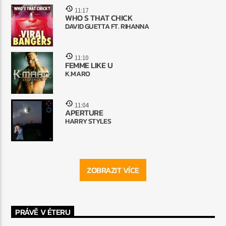
11:17
WHO S THAT CHICK
DAVID GUETTA FT. RIHANNA
11:10
FEMME LIKE U
K.MARO
11:04
APERTURE
HARRY STYLES
ZOBRAZIT VÍCE
PRÁVĚ V ÉTERU