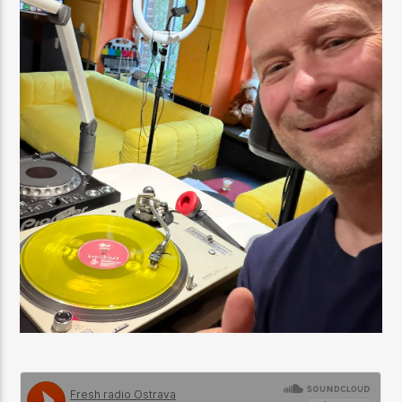
AKTUÁLNÍ POŘAD
JJ
10:00
12:00
64Kbps AAC
128Kbps MP3