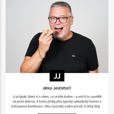
JJ
JIRKA JAVORSKÝ
JJ je týpek, který ví o všem, co se kde šustne – a umí ti to vysvětlit
na první dobrou. K tomu přidej jeho typický sarkastický humor a
máš jasnou kombinaci: Jirka Javorský a jeho pořad JJ (džej džej) –
tvoje každodenní dávka nadhledu, vtipu a pohody.