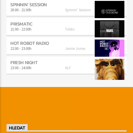
SPINNIN’ SESSION
20:00
-
21:00h
Spinnin’ Session
PRISMATIC
21:00
-
22:00h
Tiësto
HOT ROBOT RADIO
22:00
-
23:00h
Jamie Jones
FRESH NIGHT
23:00
-
24:00h
ALF
HLEDAT