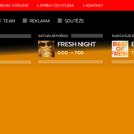
RCHIV VYSÍLÁNÍ
ZPRÁVY DO STUDIA
KONTAKT
TEAM
REKLAMA
SOUTĚŽE
AKTUÁLNÍ POŘAD
NADCHÁZEJÍ
FRESH NIGHT
0:00
7:00
7