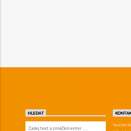
HLEDAT
KONTA
Tureček Me