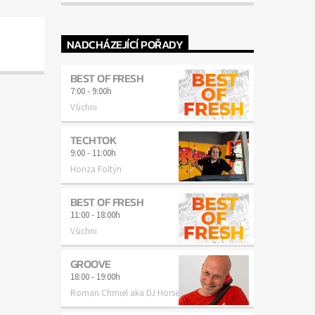
NADCHÁZEJÍCÍ POŘADY
BEST OF FRESH
7:00
-
9:00h
Všichni
TECHTOK
9:00
-
11:00h
Honza Foltýn
BEST OF FRESH
11:00
-
18:00h
Všichni
GROOVE
18:00
-
19:00h
Roman Chmiel aka DJ Horse