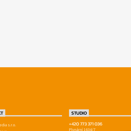
KT
STUDIO
+420 773 371 036
dia s.r.o.
Plynární 1634/7