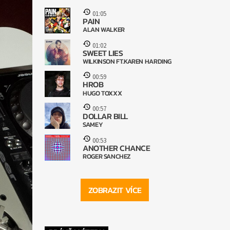
01:05
PAIN
ALAN WALKER
01:02
SWEET LIES
WILKINSON FT.KAREN HARDING
00:59
HROB
HUGO TOXXX
00:57
DOLLAR BILL
SAMEY
00:53
ANOTHER CHANCE
ROGER SANCHEZ
ZOBRAZIT VÍCE