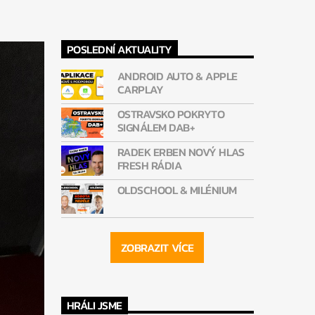
POSLEDNÍ AKTUALITY
ANDROID AUTO & APPLE
CARPLAY
OSTRAVSKO POKRYTO
SIGNÁLEM DAB+
RADEK ERBEN NOVÝ HLAS
FRESH RÁDIA
OLDSCHOOL & MILÉNIUM
ZOBRAZIT VÍCE
HRÁLI JSME