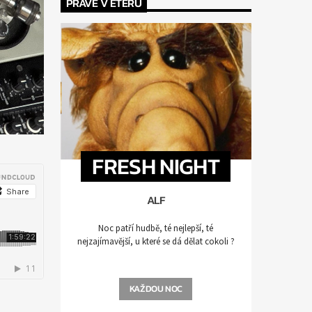
PRÁVĚ V ÉTERU
FRESH NIGHT
ALF
Noc patří hudbě, té nejlepší, té
nejzajímavější, u které se dá dělat cokoli ?
KAŽDOU NOC