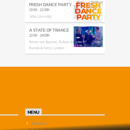
FRESH DANCE PARTY
19:00
-
22:00h
Jirka Javorský
A STATE OF TRANCE
22:00
-
24:00h
Armin van Buuren, Ruben de
Ronde & Ferry Corsten
MENU
Aktuality