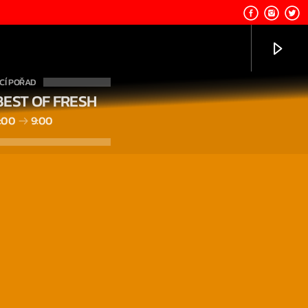
CÍ POŘAD
BEST OF FRESH
:00
9:00