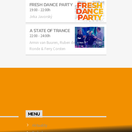
FRESH DANCE PARTY
19:00
-
22:00h
Jirka Javorský
A STATE OF TRANCE
22:00
-
24:00h
Armin van Buuren, Ruben de
Ronde & Ferry Corsten
MENU
Aktuality