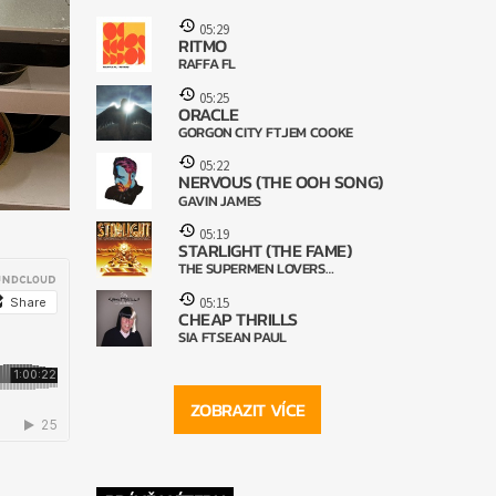
05:29
RITMO
RAFFA FL
05:25
ORACLE
GORGON CITY FT.JEM COOKE
05:22
NERVOUS (THE OOH SONG)
GAVIN JAMES
05:19
STARLIGHT (THE FAME)
THE SUPERMEN LOVERS
FT.ONEREPUBLIC
05:15
CHEAP THRILLS
SIA FT.SEAN PAUL
ZOBRAZIT VÍCE