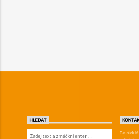
HLEDAT
KONTA
Tureček Me