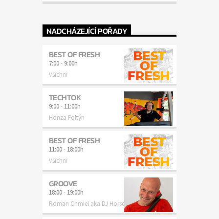
NADCHÁZEJÍCÍ POŘADY
BEST OF FRESH
7:00
-
9:00h
Všichni
TECHTOK
9:00
-
11:00h
Honza Foltýn
BEST OF FRESH
11:00
-
18:00h
Všichni
GROOVE
18:00
-
19:00h
Roman Chmiel aka DJ Horse