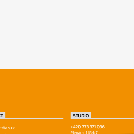
KT
STUDIO
+420 773 371 036
dia s.r.o.
Plynární 1634/7