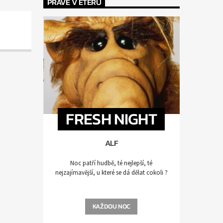
PRÁVĚ V ÉTERU
FRESH NIGHT
ALF
Noc patří hudbě, té nejlepší, té
nejzajímavější, u které se dá dělat cokoli ?
KAŽDOU NOC