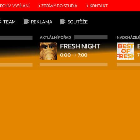
RCHIV VYSÍLÁNÍ
ZPRÁVY DO STUDIA
KONTAKT
TEAM
REKLAMA
SOUTĚŽE
AKTUÁLNÍ POŘAD
NADCHÁZEJÍ
FRESH NIGHT
0:00
7:00
7