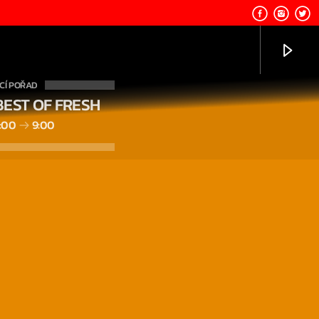
CÍ POŘAD
BEST OF FRESH
:00
9:00