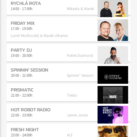
RYCHLÁ ROTA
14:00
-
17:00h
Mikaela & Marek
FRIDAY MIX
17:00
-
19:00h
Lumír Mořkovský & Marek Urbanec
PARTY DJ
19:00
-
20:00h
Patrik Diamond
SPINNIN’ SESSION
20:00
-
21:00h
Spinnin’ Session
PRISMATIC
21:00
-
22:00h
Tiësto
HOT ROBOT RADIO
22:00
-
23:00h
Jamie Jones
FRESH NIGHT
23:00
-
24:00h
ALF