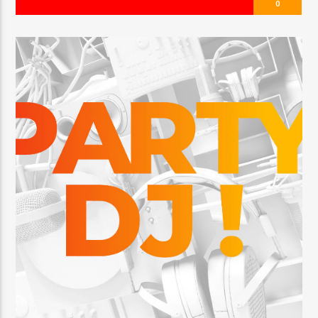
0
AKTUÁLNÍ POŘAD
BON APPETIT
6:00
9:00
64Kbps AAC
128Kbps MP3
320Kbps MP3