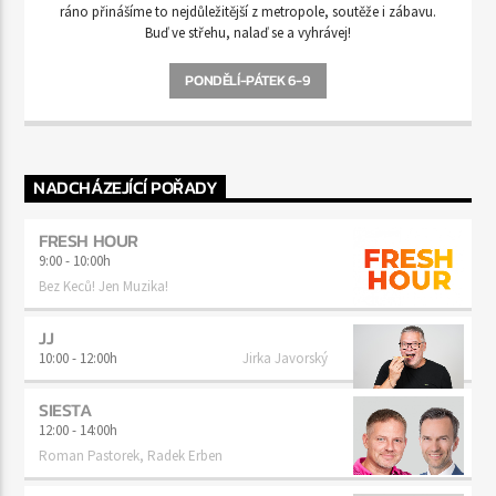
ráno přinášíme to nejdůležitější z metropole, soutěže i zábavu.
Buď ve střehu, nalaď se a vyhrávej!
PONDĚLÍ-PÁTEK 6-9
NADCHÁZEJÍCÍ POŘADY
FRESH HOUR
9:00
-
10:00h
Bez Keců! Jen Muzika!
JJ
10:00
-
12:00h
Jirka Javorský
SIESTA
12:00
-
14:00h
Roman Pastorek, Radek Erben