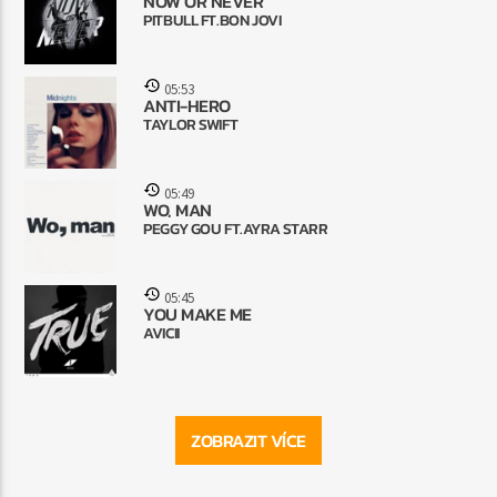
NOW OR NEVER
PITBULL FT.BON JOVI
05:53
ANTI-HERO
TAYLOR SWIFT
05:49
WO, MAN
PEGGY GOU FT.AYRA STARR
05:45
YOU MAKE ME
AVICII
ZOBRAZIT VÍCE