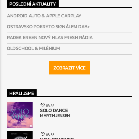
POSLEDNÍ AKTUALITY
ANDROID AUTO & APPLE CARPLAY
OSTRAVSKO POKRYTO SIGNÁLEM DAB+
RADEK ERBEN NOVÝ HLAS FRESH RÁDIA
OLDSCHOOL & MILÉNIUM
ZOBRAZIT VÍCE
HRÁLI JSME
05:58
SOLO DANCE
MARTIN JENSEN
05:56