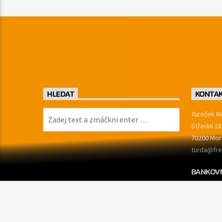
HLEDAT
KONTA
Tureček Me
Střední 18
70200 Mor
turda@fre
BANKOVN
174997711
IČO: 1749
DIČ: CZ17