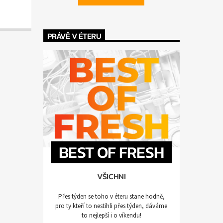
PRÁVĚ V ÉTERU
BEST OF FRESH
VŠICHNI
Přes týden se toho v éteru stane hodně,
pro ty kteří to nestihli přes týden, dáváme
to nejlepší i o víkendu!