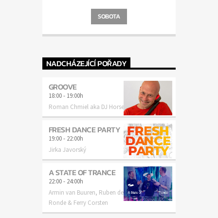
SOBOTA
NADCHÁZEJÍCÍ POŘADY
GROOVE
18:00
-
19:00h
Roman Chmiel aka DJ Horse
FRESH DANCE PARTY
19:00
-
22:00h
Jirka Javorský
A STATE OF TRANCE
22:00
-
24:00h
Armin van Buuren, Ruben de
Ronde & Ferry Corsten