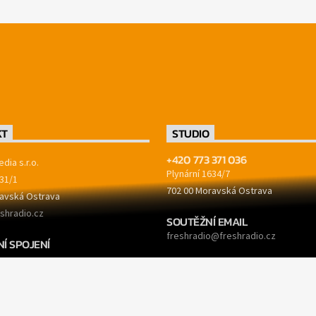
KT
STUDIO
+420 773 371 036
dia s.r.o.
Plynární 1634/7
31/1
702 00 Moravská Ostrava
avská Ostrava
shradio.cz
SOUTĚŽNÍ EMAIL
freshradio@freshradio.cz
Í SPOJENÍ
7/5500
REKLAMA
9771
reklama@freshradio.cz
499771