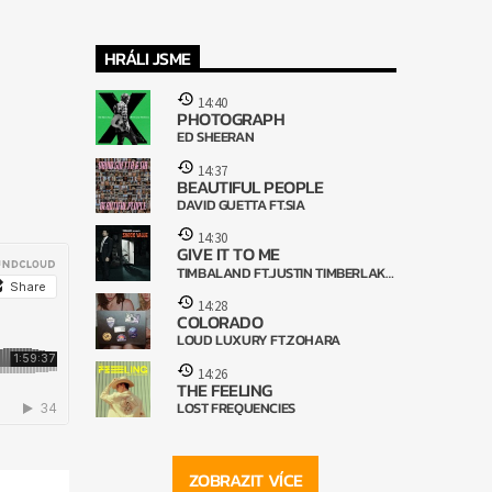
HRÁLI JSME
14:40
PHOTOGRAPH
ED SHEERAN
14:37
BEAUTIFUL PEOPLE
DAVID GUETTA FT.SIA
14:30
GIVE IT TO ME
TIMBALAND FT.JUSTIN TIMBERLAKE
& NELLY FURTADO
14:28
COLORADO
LOUD LUXURY FT.ZOHARA
14:26
THE FEELING
LOST FREQUENCIES
ZOBRAZIT VÍCE