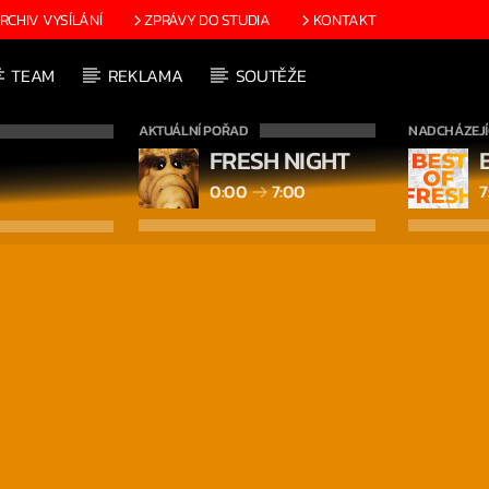
RCHIV VYSÍLÁNÍ
ZPRÁVY DO STUDIA
KONTAKT
TEAM
REKLAMA
SOUTĚŽE
AKTUÁLNÍ POŘAD
NADCHÁZEJÍ
FRESH NIGHT
0:00
7:00
7