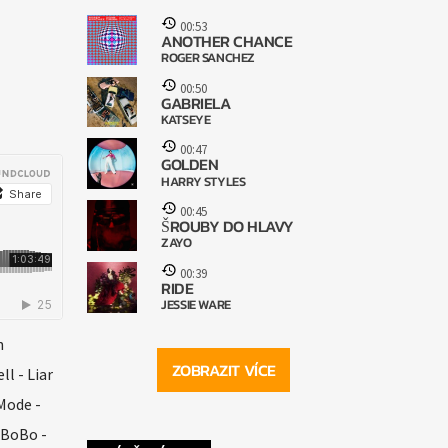
00:53
ANOTHER CHANCE
ROGER SANCHEZ
00:50
GABRIELA
KATSEYE
00:47
GOLDEN
HARRY STYLES
00:45
ŠROUBY DO HLAVY
ZAYO
00:39
RIDE
JESSIE WARE
n
ZOBRAZIT VÍCE
l - Liar
Mode -
 BoBo -