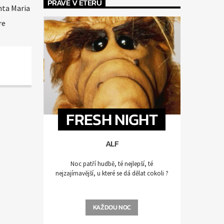
PRÁVĚ V ÉTERU
nta Maria
re
FRESH NIGHT
ALF
Noc patří hudbě, té nejlepší, té
nejzajímavější, u které se dá dělat cokoli ?
KAŽDOU NOC