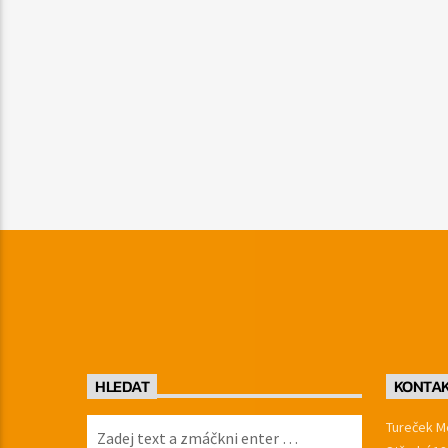
HLEDAT
KONTA
Tureček Me