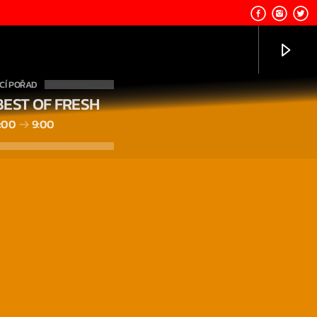
CÍ POŘAD
BEST OF FRESH
:00
9:00