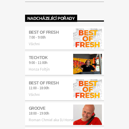
NADCHÁZEJÍCÍ POŘADY
BEST OF FRESH
7:00
-
9:00h
Všichni
TECHTOK
9:00
-
11:00h
Honza Foltýn
BEST OF FRESH
11:00
-
18:00h
Všichni
GROOVE
18:00
-
19:00h
Roman Chmiel aka DJ Horse