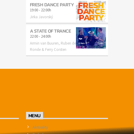
FRESH DANCE PARTY
19:00
-
22:00h
Jirka Javorský
A STATE OF TRANCE
22:00
-
24:00h
Armin van Buuren, Ruben de
Ronde & Ferry Corsten
MENU
Aktuality