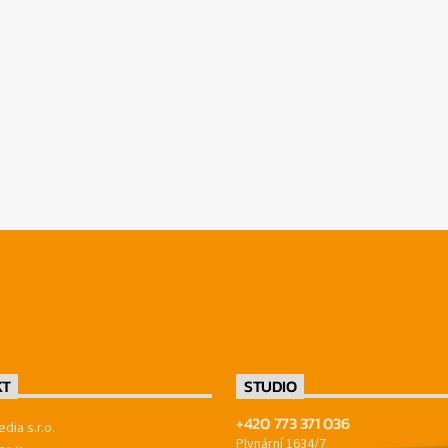
KT
STUDIO
+420 773 371 036
dia s.r.o.
Plynární 1634/7