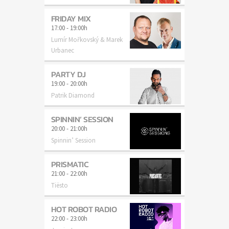
FRIDAY MIX
17:00
-
19:00h
Lumír Mořkovský & Marek
Urbanec
PARTY DJ
19:00
-
20:00h
Patrik Diamond
SPINNIN’ SESSION
20:00
-
21:00h
Spinnin’ Session
PRISMATIC
21:00
-
22:00h
Tiësto
HOT ROBOT RADIO
22:00
-
23:00h