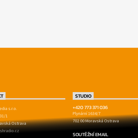
KT
STUDIO
+420 773 371 036
dia s.r.o.
Plynární 1634/7
31/1
702 00 Moravská Ostrava
avská Ostrava
shradio.cz
SOUTĚŽNÍ EMAIL