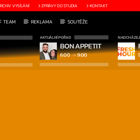
RCHIV VYSÍLÁNÍ
ZPRÁVY DO STUDIA
KONTAKT
TEAM
REKLAMA
SOUTĚŽE
AKTUÁLNÍ POŘAD
NADCHÁZEJÍ
BON APPETIT
6:00
9:00