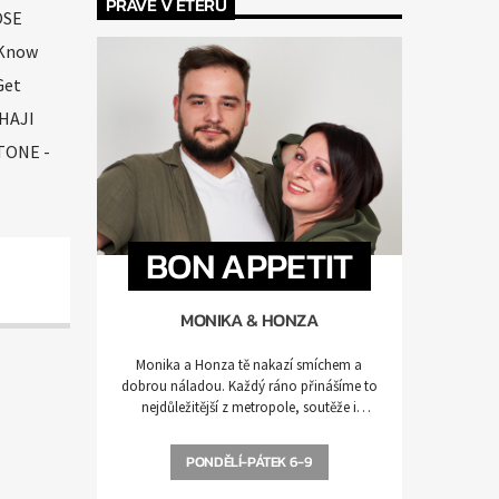
PRÁVĚ V ÉTERU
OSE
 Know
Get
 HAJI
TONE -
BON APPETIT
MONIKA & HONZA
Monika a Honza tě nakazí smíchem a
dobrou náladou. Každý ráno přinášíme to
nejdůležitější z metropole, soutěže i
zábavu. Buď ve střehu, nalaď se a vyhrávej!
PONDĚLÍ-PÁTEK 6-9