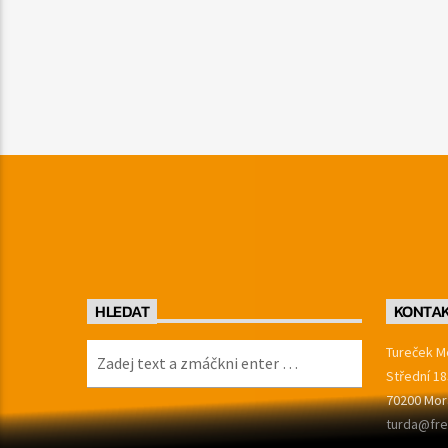
HLEDAT
KONTA
Tureček Me
Střední 18
70200 Mor
turda@fre