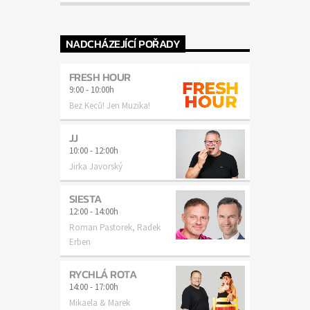
NADCHÁZEJÍCÍ POŘADY
FRESH HOUR
9:00
-
10:00h
Bez Keců! Jen Muzika!
JJ
10:00
-
12:00h
Jirka Javorský
SIESTA
12:00
-
14:00h
Roman Pastorek, Radek
Erben
RYCHLÁ ROTA
14:00
-
17:00h
Mikaela & Marek