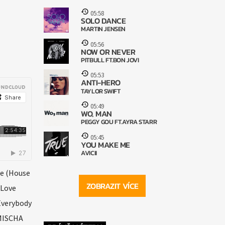
05:58
SOLO DANCE
MARTIN JENSEN
05:56
NOW OR NEVER
PITBULL FT.BON JOVI
05:53
ANTI-HERO
TAYLOR SWIFT
05:49
WO, MAN
PEGGY GOU FT.AYRA STARR
05:45
YOU MAKE ME
AVICII
ne (House
ZOBRAZIT VÍCE
 Love
Everybody
MISCHA