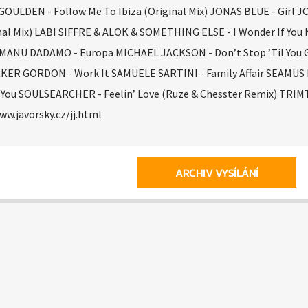
OULDEN - Follow Me To Ibiza (Original Mix) JONAS BLUE - Girl J
nal Mix) LABI SIFFRE & ALOK & SOMETHING ELSE - I Wonder If You
 MANU DADAMO - Europa MICHAEL JACKSON - Don’t Stop ’Til You 
RKER GORDON - Work It SAMUELE SARTINI - Family Affair SEAMUS
You SOULSEARCHER - Feelin’ Love (Ruze & Chesster Remix) TRIM
ww.javorsky.cz/jj.html
ARCHIV VYSÍLÁNÍ