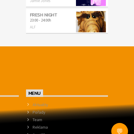
Jamie Jones
FRESH NIGHT
23:00
-
24:00h
ALF
MENU
Aktuality
Pořady
Team
Reklama
💬