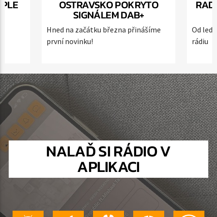
PPLE
OSTRAVSKO POKRYTO
RAD
SIGNÁLEM DAB+
ě
Hned na začátku března přinášíme
Od ledn
první novinku!
rádiu
AKTUÁLNÍ POŘAD
FRESH NIGHT
0:00
7:00
64Kbps AAC
NALAĎ SI RÁDIO V
APLIKACI
128Kbps MP3
320Kbps MP3