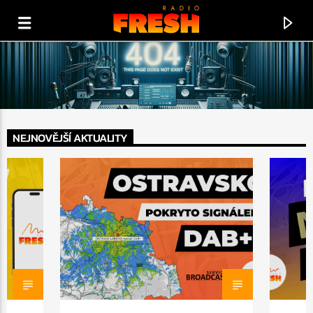
NEJNOVĚJŠÍ AKTUALITY
PRÁVĚ HRAJE
BUD FRESH
!!! FRESH RADIO